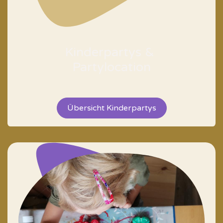
Kinderpartys &
Partylocation
<text>
Übersicht Kinderpartys