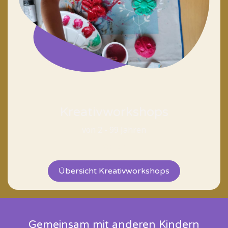
Kreativworkshops
von 2 - 99 Jahren
<text>
Übersicht Kreativworkshops
Gemeinsam mit anderen Kindern